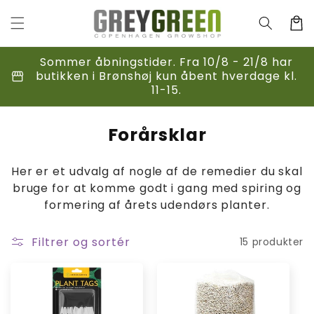
Gå til
indhold
Indkøbsk
Sommer åbningstider. Fra 10/8 - 21/8 har
storefront
butikken i Brønshøj kun åbent hverdage kl.
11-15.
K
Forårsklar
o
Her er et udvalg af nogle af de remedier du skal
l
bruge for at komme godt i gang med spiring og
l
formering af årets udendørs planter.
e
k
Filtrer og sortér
15 produkter
t
i
o