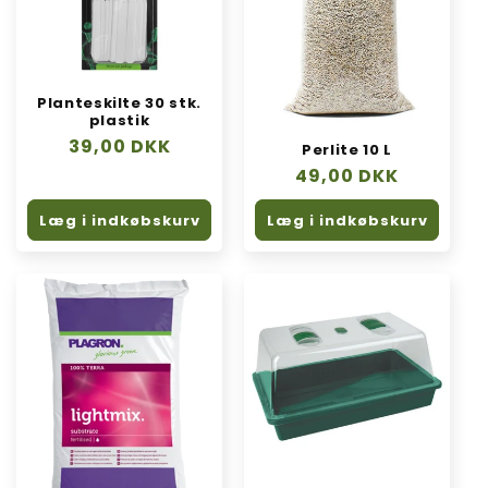
n
:
Planteskilte 30 stk.
plastik
Normalpris
39,00 DKK
Perlite 10 L
Normalpris
49,00 DKK
Læg i indkøbskurv
Læg i indkøbskurv