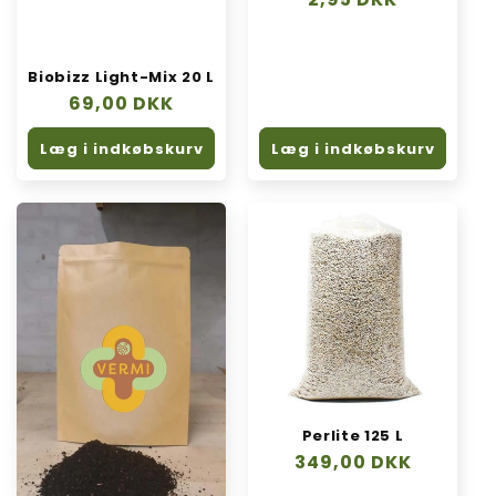
Biobizz Light-Mix 20 L
Normalpris
69,00 DKK
Læg i indkøbskurv
Læg i indkøbskurv
Perlite 125 L
Normalpris
349,00 DKK