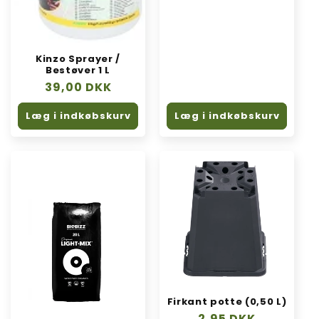
Kinzo Sprayer /
Bestøver 1 L
Normalpris
39,00 DKK
Læg i indkøbskurv
Læg i indkøbskurv
Firkant potte (0,50 L)
Normalpris
2,95 DKK