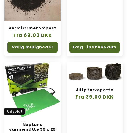
Vermi Ormekompost
Normalpris
Fra 69,00 DKK
Vælg muligheder
Læg i indkøbskurv
Jiffy tørvepotte
Normalpris
Fra 39,00 DKK
Udsolgt
Neptune
varmemåtte 35 x 25