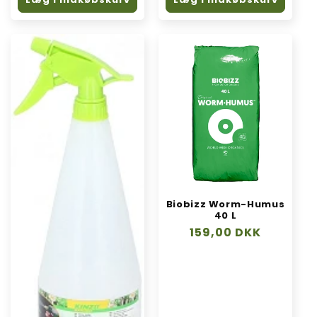
Biobizz Worm-Humus
40 L
Normalpris
159,00 DKK