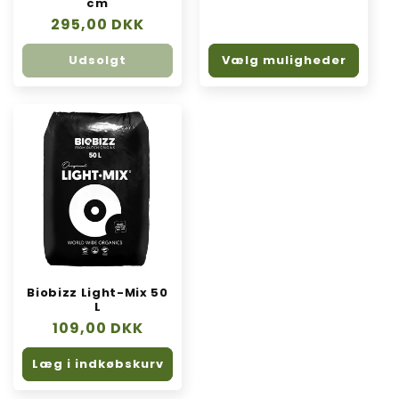
cm
Normalpris
295,00 DKK
Udsolgt
Vælg muligheder
Biobizz Light-Mix 50
L
Normalpris
109,00 DKK
Læg i indkøbskurv