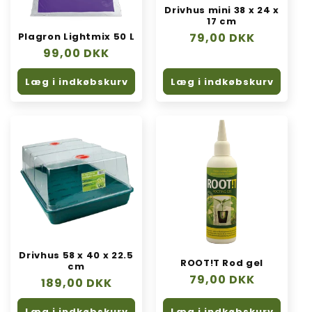
Drivhus mini 38 x 24 x
17 cm
Normalpris
79,00 DKK
Plagron Lightmix 50 L
Normalpris
99,00 DKK
Læg i indkøbskurv
Læg i indkøbskurv
Drivhus 58 x 40 x 22.5
ROOT!T Rod gel
cm
Normalpris
79,00 DKK
Normalpris
189,00 DKK
Læg i indkøbskurv
Læg i indkøbskurv