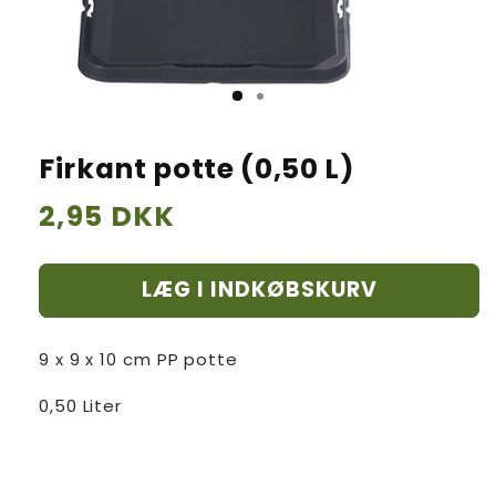
Firkant potte (0,50 L)
Normalpris
2,95 DKK
LÆG I INDKØBSKURV
9 x 9 x 10 cm PP potte
0,50 Liter