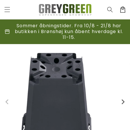
Gå til
indhold
Indkøbsk
Sommer åbningstider. Fra 10/8 - 21/8 har
storefront
butikken i Brønshøj kun åbent hverdage kl.
11-15.
til
duktoplysninger