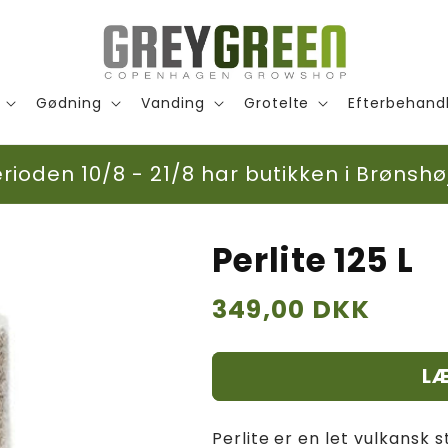
Gødning
Vanding
Grotelte
Efterbehand
ioden 10/8 - 21/8 har butikken i Brønshøj
Perlite 125 L
Normalpris
349,00 DKK
LÆ
Perlite er en let vulkansk 