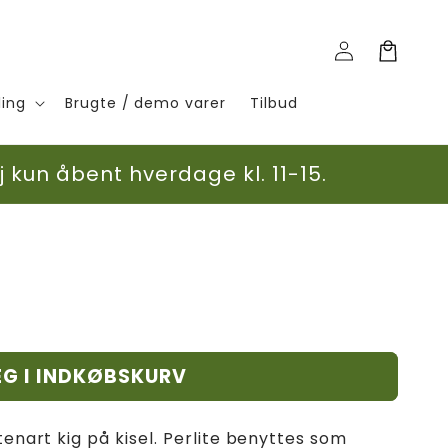
Log
Indkøbskurv
ind
ling
Brugte / demo varer
Tilbud
 kun åbent hverdage kl. 11-15.
G I INDKØBSKURV
stenart kig på kisel. Perlite benyttes som