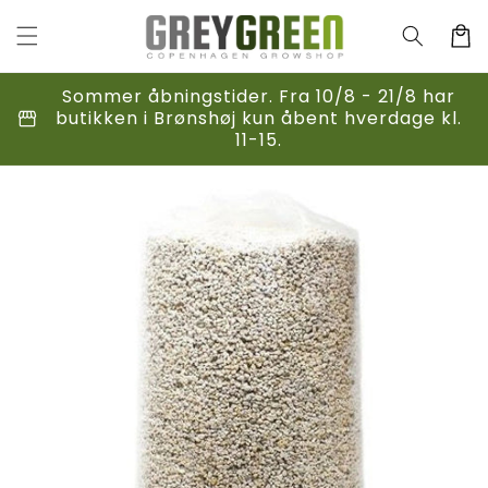
Gå til
indhold
Indkøbsk
Sommer åbningstider. Fra 10/8 - 21/8 har
storefront
butikken i Brønshøj kun åbent hverdage kl.
11-15.
til
duktoplysninger