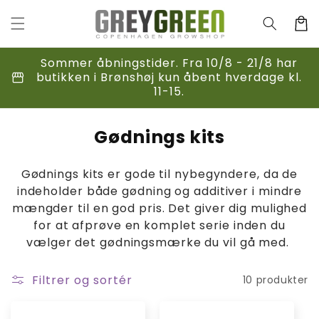
Gå til
indhold
Indkøbsk
Sommer åbningstider. Fra 10/8 - 21/8 har
storefront
butikken i Brønshøj kun åbent hverdage kl.
11-15.
K
Gødnings kits
o
Gødnings kits er gode til nybegyndere, da de
l
indeholder både gødning og additiver i mindre
l
mængder til en god pris. Det giver dig mulighed
e
for at afprøve en komplet serie inden du
vælger det gødningsmærke du vil gå med.
k
t
Filtrer og sortér
10 produkter
i
o