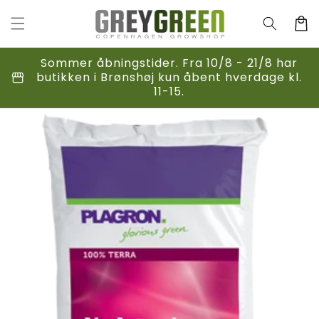
Gå til
indhold
Indkøbsk
Sommer åbningstider. Fra 10/8 - 21/8 har
storefront
butikken i Brønshøj kun åbent hverdage kl.
11-15.
til
duktoplysninger