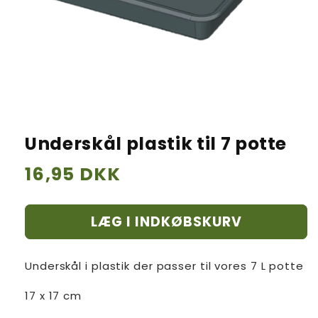
Underskål plastik til 7 potte
Normalpris
16,95 DKK
LÆG I INDKØBSKURV
Underskål i plastik der passer til vores 7 L potte
17 x 17 cm