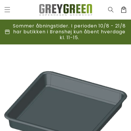
Gå til
indhold
Indkøbsk
Sommer åbningstider. I perioden 10/8 - 21/8
storefront
har butikken i Brønshøj kun åbent hverdage
kl. 11-15.
til
duktoplysninger