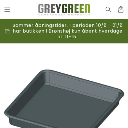
Gå til
indhold
Indkøbsk
Sommer åbningstider. I perioden 10/8 - 21/8
storefront
har butikken i Brønshøj kun åbent hverdage
kl. 11-15.
til
duktoplysninger