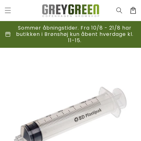
Gå til
indhold
Indkøbsk
Sommer åbningstider. Fra 10/8 - 21/8 har
storefront
butikken i Brønshøj kun åbent hverdage kl.
11-15.
til
duktoplysninger