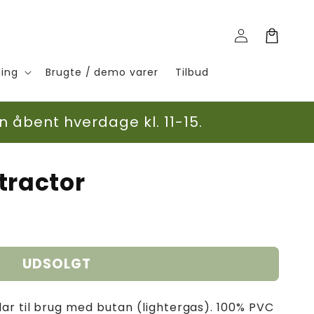
Log
Indkøbskurv
ind
ling
Brugte / demo varer
Tilbud
n åbent hverdage kl. 11-15.
tractor
UDSOLGT
lar til brug med butan (lightergas). 100% PVC