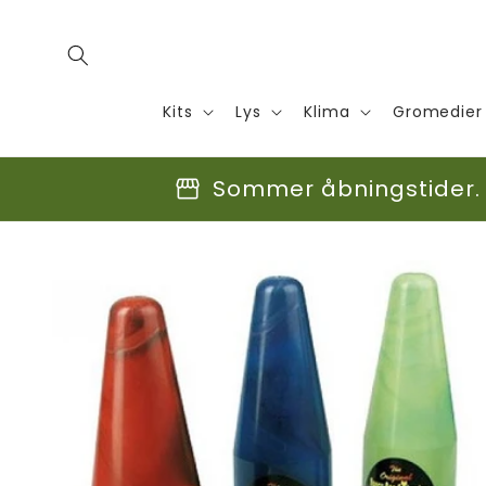
Gå til
indhold
Kits
Lys
Klima
Gromedier
storefront
Sommer åbningstider. F
Gå til
produktoplysninger