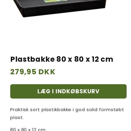
Plastbakke 80 x 80 x 12 cm
Normalpris
279,95 DKK
LÆG I INDKØBSKURV
Praktisk sort plastikbakke i god solid formstøbt
plast.
80 x 80 x 12 cm.