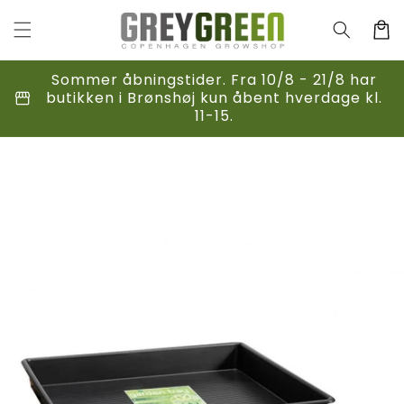
Gå til
indhold
Indkøbsk
Sommer åbningstider. Fra 10/8 - 21/8 har
storefront
butikken i Brønshøj kun åbent hverdage kl.
11-15.
til
duktoplysninger