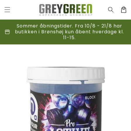
Gå til
indhold
Indkøbsk
Sommer åbningstider. Fra 10/8 - 21/8 har
storefront
butikken i Brønshøj kun åbent hverdage kl.
11-15.
til
duktoplysninger