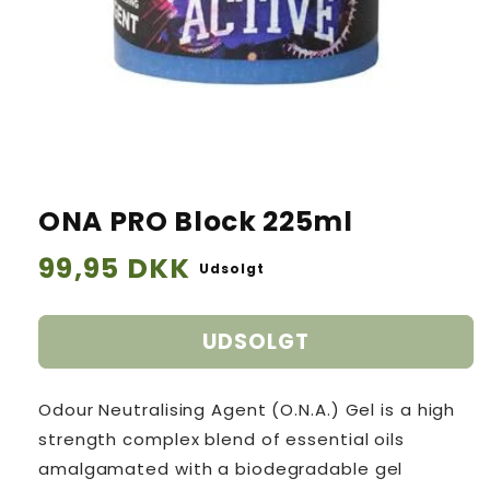
ONA PRO Block 225ml
Normalpris
99,95 DKK
Udsolgt
UDSOLGT
Odour Neutralising Agent (O.N.A.) Gel is a high
strength complex blend of essential oils
amalgamated with a biodegradable gel