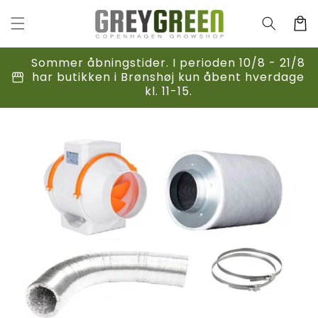
Gå til
indhold
Indkøbsk
Sommer åbningstider. I perioden 10/8 - 21/8
storefront
har butikken i Brønshøj kun åbent hverdage
kl. 11-15.
til
duktoplysninger