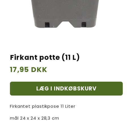
Firkant potte (11 L)
Normalpris
17,95 DKK
LÆG I INDKØBSKURV
Firkantet plastikpose 11 Liter
mål 24 x 24 x 28,3 cm