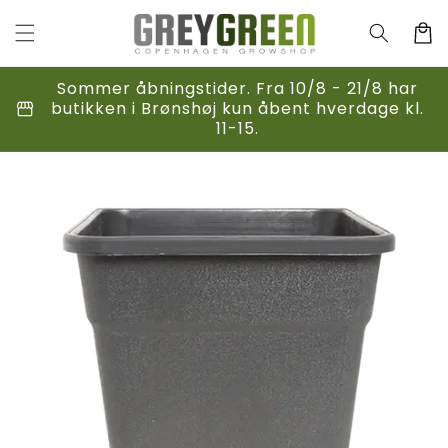
Gå til
indhold
Indkøbsk
Sommer åbningstider. Fra 10/8 - 21/8 har
storefront
butikken i Brønshøj kun åbent hverdage kl.
11-15.
til
duktoplysninger