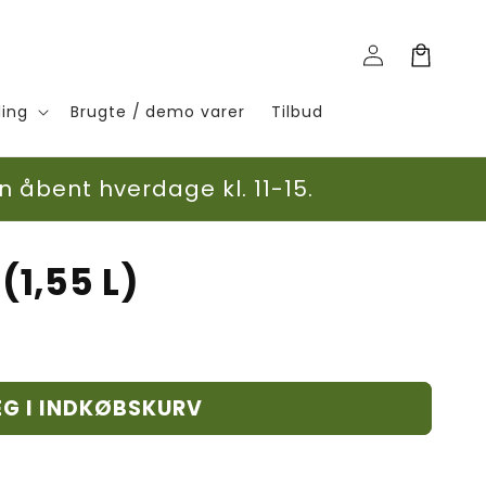
Log
Indkøbskurv
ind
ling
Brugte / demo varer
Tilbud
n åbent hverdage kl. 11-15.
(1,55 L)
G I INDKØBSKURV