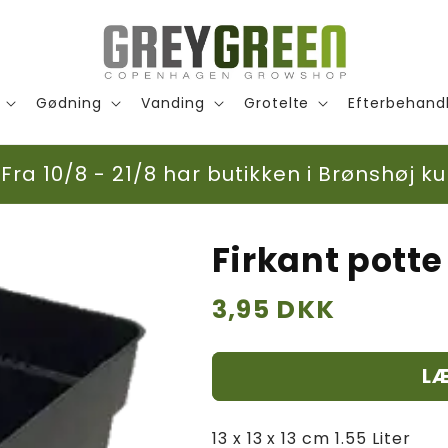
Gødning
Vanding
Grotelte
Efterbehand
ra 10/8 - 21/8 har butikken i Brønshøj ku
Firkant potte 
Normalpris
3,95 DKK
LÆ
13 x 13 x 13 cm 1.55 Liter