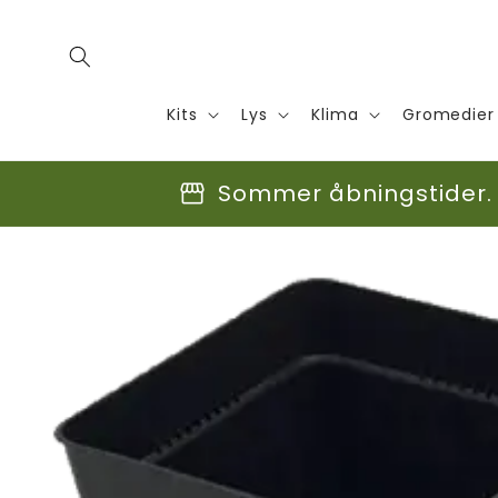
Gå til
indhold
Kits
Lys
Klima
Gromedier
storefront
Sommer åbningstider. F
Gå til
produktoplysninger