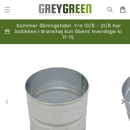
Gå til
indhold
Indkøbsk
Sommer åbningstider. Fra 10/8 - 21/8 har
storefront
butikken i Brønshøj kun åbent hverdage kl.
11-15.
til
duktoplysninger