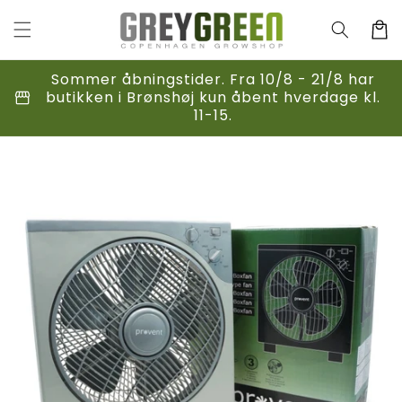
Gå til
indhold
Indkøbsk
Sommer åbningstider. Fra 10/8 - 21/8 har
storefront
butikken i Brønshøj kun åbent hverdage kl.
11-15.
til
duktoplysninger