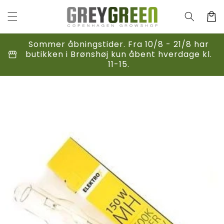
Gå til
indhold
Indkøbsk
Sommer åbningstider. Fra 10/8 - 21/8 har
storefront
butikken i Brønshøj kun åbent hverdage kl.
11-15.
til
duktoplysninger