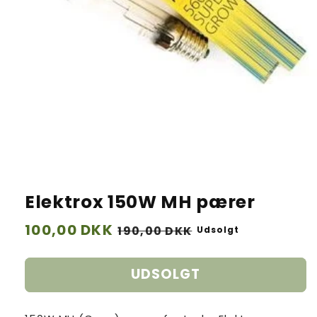
Elektrox 150W MH pærer
Normalpris
100,00 DKK
Udsalgspris
190,00 DKK
Udsolgt
UDSOLGT