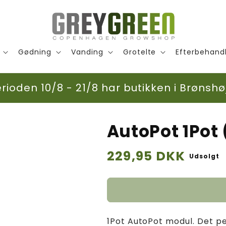
Gødning
Vanding
Grotelte
Efterbehand
ioden 10/8 - 21/8 har butikken i Brønshøj
AutoPot 1Pot 
Normalpris
229,95 DKK
Udsolgt
1Pot AutoPot modul. Det pe