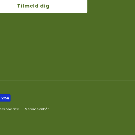
Tilmeld dig
 persondata
Servicevilkår