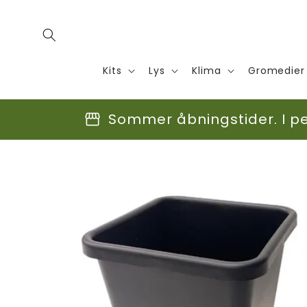
Gå til
indhold
Kits
Lys
Klima
Gromedier
storefront
Sommer åbningstider. I per
Gå til
produktoplysninger