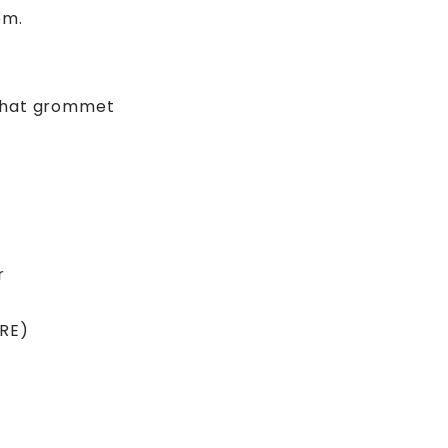
øm.
p hat grommet
r
ARE)