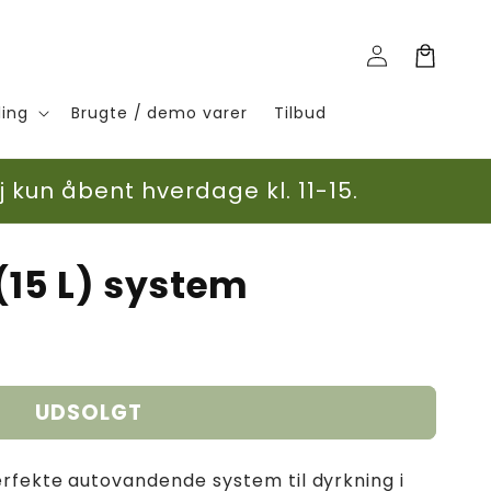
Log
Indkøbskurv
ind
ling
Brugte / demo varer
Tilbud
 kun åbent hverdage kl. 11-15.
(15 L) system
UDSOLGT
rfekte autovandende system til dyrkning i