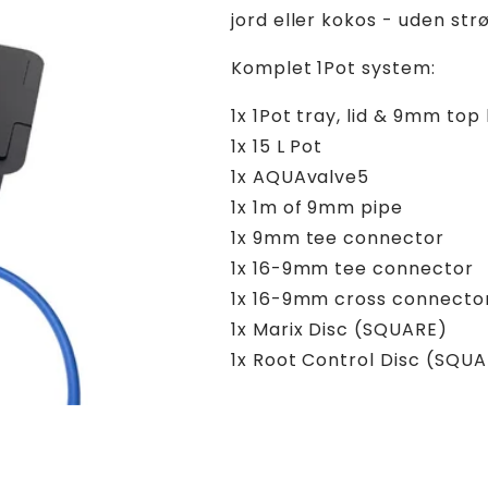
jord eller kokos - uden str
Komplet 1Pot system:
1x 1Pot tray, lid & 9mm to
1x 15 L Pot
1x AQUAvalve5
1x 1m of 9mm pipe
1x 9mm tee connector
1x 16-9mm tee connector
1x 16-9mm cross connecto
1x Marix Disc (SQUARE)
1x Root Control Disc (SQU