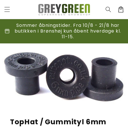
Gå til
indhold
Indkøbsk
Sommer åbningstider. Fra 10/8 - 21/8 har
storefront
butikken i Brønshøj kun åbent hverdage kl.
11-15.
til
duktoplysninger
TopHat / Gummityl 6mm