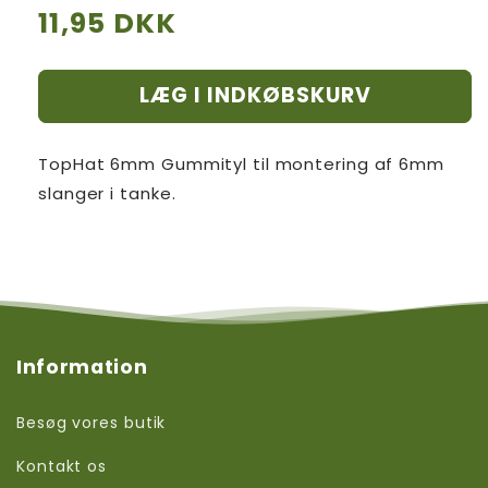
Normalpris
11,95 DKK
LÆG I INDKØBSKURV
TopHat 6mm Gummityl til montering af 6mm
slanger i tanke.
Information
Besøg vores butik
Kontakt os