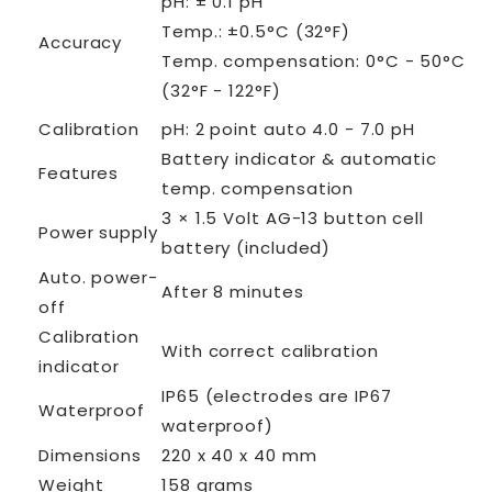
pH: ± 0.1 pH
Temp.: ±0.5°C (32°F)
Accuracy
Temp. compensation: 0°C - 50°C
(32°F - 122°F)
Calibration
pH: 2 point auto 4.0 - 7.0 pH
Battery indicator & automatic
Features
temp. compensation
3 × 1.5 Volt AG-13 button cell
Power supply
battery (included)
Auto. power-
After 8 minutes
off
Calibration
With correct calibration
indicator
IP65 (electrodes are IP67
Waterproof
waterproof)
Dimensions
220 x 40 x 40 mm
Weight
158 grams