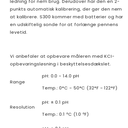
ledning for nem brug. Derudover har den en 2-
punkts automatisk kalibrering, der gør den nem
at kalibrere. S300 kommer med batterier og har
en udskiftelig sonde for at forlænge pennens
levetid.
Vi anbefaler at opbevare måleren med KCI-
opbevaringsløsning i beskyttelsesdækslet.
pH: 0.0 ~ 14.0 pH
Range
Temp.: 0°C ~ 50°C (32°F ~ 122°F)
pH: ± 0.1 pH
Resolution
Temp.: 0.1 ºC (1.0 ºF)