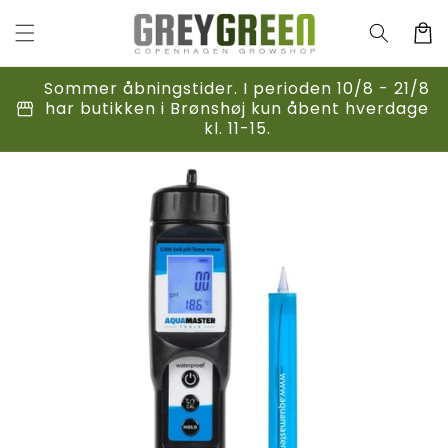
Gå til
indhold
Indkøbsk
Sommer åbningstider. I perioden 10/8 - 21/8
storefront
har butikken i Brønshøj kun åbent hverdage
kl. 11-15.
til
duktoplysninger