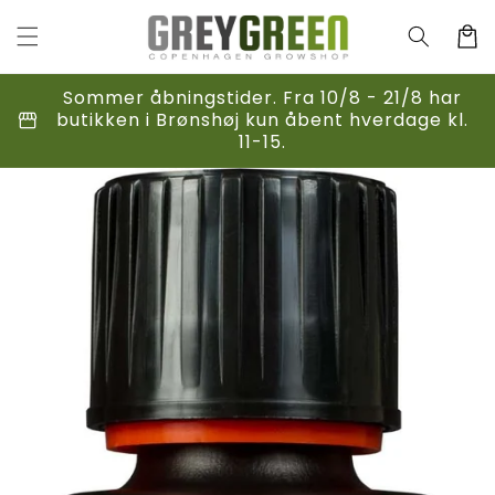
Gå til
indhold
Indkøbsk
Sommer åbningstider. Fra 10/8 - 21/8 har
storefront
butikken i Brønshøj kun åbent hverdage kl.
11-15.
til
duktoplysninger