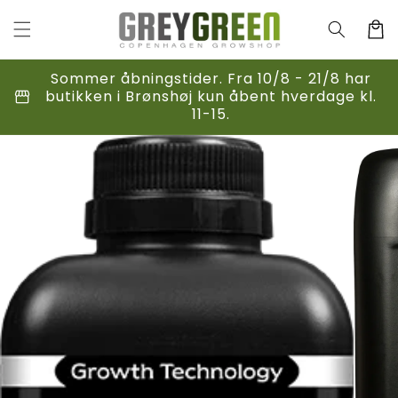
Gå til
indhold
Indkøbsk
Sommer åbningstider. Fra 10/8 - 21/8 har
storefront
butikken i Brønshøj kun åbent hverdage kl.
11-15.
til
duktoplysninger