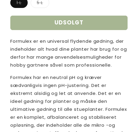
Varianten
Varianten
1 L
5 L
er
er
udsolgt
udsolgt
eller
eller
utilgængelig
utilgængelig
UDSOLGT
Formulex er en universal flydende gødning, der
indeholder alt hvad dine planter har brug for og
derfor har mange anvendelsesmuligheder for
hobby gartnere såvel som professionelle.
Formulex har en neutral pH og kræver
sædvanligvis ingen pH-justering. Det er
ekstremt alsidig og let at anvende. Det er en
ideel gødning for planter og måske den
ultimative gødning til alle stueplanter. Formulex
er en komplet, afbalanceret og stabiliseret
opløsning, der indeholder alle de mikro -og