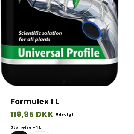
Formulex 1 L
Normalpris
119,95 DKK
Udsolgt
Størrelse - 1 L