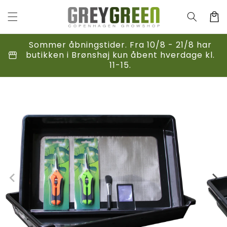
Gå til
indhold
Indkøbsk
Sommer åbningstider. Fra 10/8 - 21/8 har
storefront
butikken i Brønshøj kun åbent hverdage kl.
11-15.
til
duktoplysninger