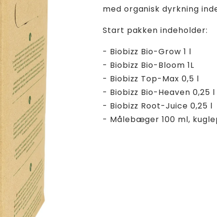
med organisk dyrkning inde
Start pakken indeholder:
- Biobizz Bio-Grow 1 l
- Biobizz Bio-Bloom 1L
- Biobizz Top-Max 0,5 l
- Biobizz Bio-Heaven 0,25 l
- Biobizz Root-Juice 0,25 l
- Målebæger 100 ml, kugl