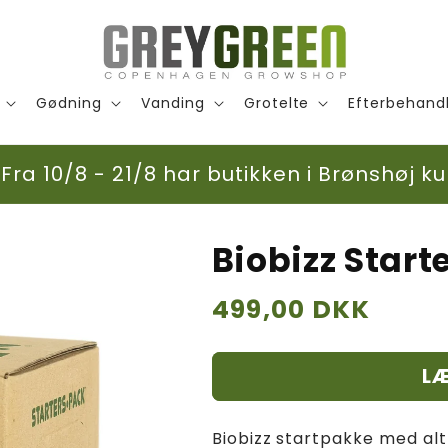
Gødning
Vanding
Grotelte
Efterbehand
ra 10/8 - 21/8 har butikken i Brønshøj ku
Biobizz Star
Normalpris
499,00 DKK
LÆ
Biobizz startpakke med al