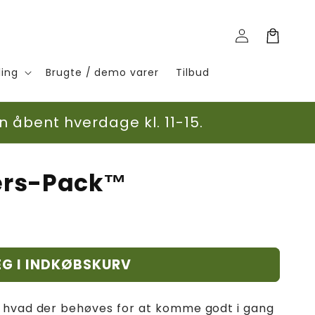
Log
Indkøbskurv
ind
ling
Brugte / demo varer
Tilbud
n åbent hverdage kl. 11-15.
ters-Pack™
G I INDKØBSKURV
t hvad der behøves for at komme godt i gang