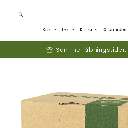
Gå til
indhold
Kits
Lys
Klima
Gromedier
storefront
Sommer åbningstider. F
Gå til
produktoplysninger