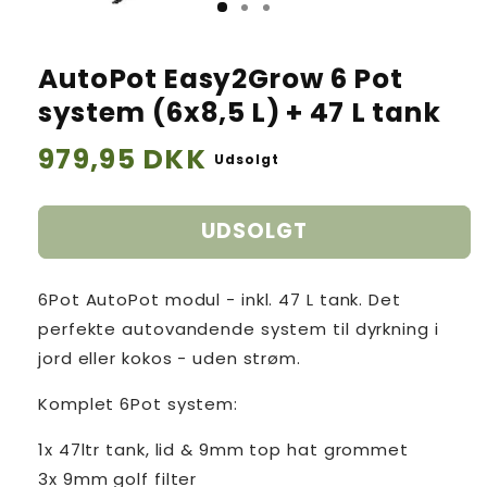
AutoPot Easy2Grow 6 Pot
system (6x8,5 L) + 47 L tank
Normalpris
979,95 DKK
Udsolgt
UDSOLGT
6Pot AutoPot modul - inkl. 47 L tank. Det
perfekte autovandende system til dyrkning i
jord eller kokos - uden strøm.
Komplet 6Pot system:
1x 47ltr tank, lid & 9mm top hat grommet
3x 9mm golf filter