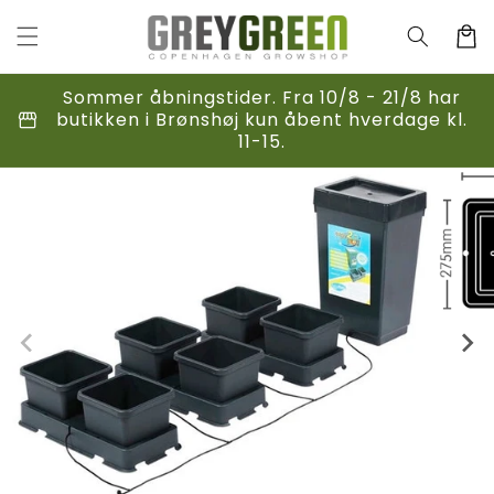
Gå til
indhold
Indkøbsk
Sommer åbningstider. Fra 10/8 - 21/8 har
storefront
butikken i Brønshøj kun åbent hverdage kl.
11-15.
til
duktoplysninger